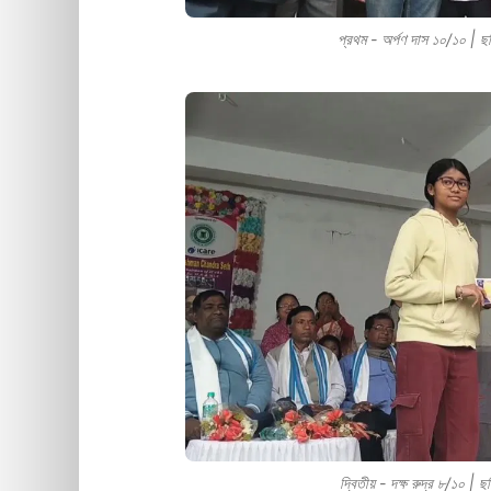
প্রথম - অর্পণ দাস ১০/১০ |
দ্বিতীয় - দক্ষ রুদ্র ৮/১০ 