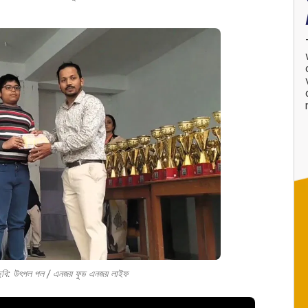
| ছবি: উৎপল পল / এনজয় ফুড এনজয় লাইফ