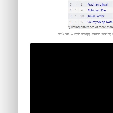
অর্পণ দাস ১০ পয়েন্ট করেছেন, সকলের থেকে দুই প