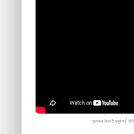
পুরস্কার বিতরণী অনুষ্ঠান | 