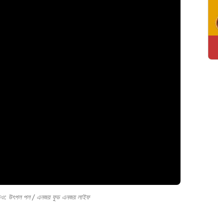
ভিডিও: উৎপল পল / এনজয় ফুড এনজয় লাইফ