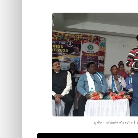
তৃতীয় - অভিজ্ঞান দাস ৮/১০ 