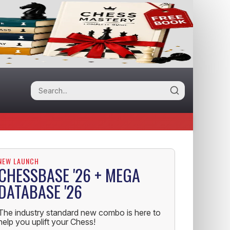
NEW LAUNCH
CHESSBASE '26 + MEGA
DATABASE '26
The industry standard new combo is here to
help you uplift your Chess!