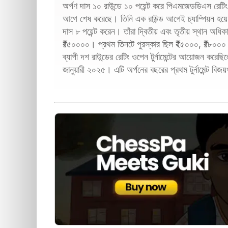
অর্পণ দাস ১০ রাউন্ডে ১০ পয়েন্ট করে পিএমজেডডিএস রেটি
আগে শেষ করেছে। তিনি এক রাউন্ড আগেই চ্যাম্পিয়ন হয়ে 
দাস ৮ পয়েন্ট করেন। তাঁরা দ্বিতীয় এবং তৃতীয় স্থান অধিকার
₹১৫০০০০। প্রথম তিনটে পুরস্কার ছিল ₹২৫০০০, ₹১৮০০০ a
ব্যাপী দশ রাউন্ডের রেটিং ওপেন টুর্নামেন্টের আয়োজন করেছিল
জানুয়ারী ২০২৫। এটি অর্পনের বছরের প্রথম টুর্নামেন্ট 