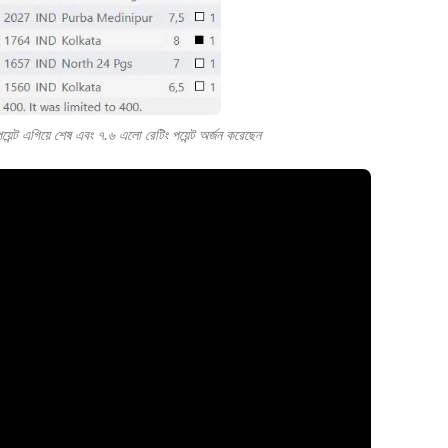
য়েন্ট এগিয়ে শেষ এবং ৭.৬ এলো রেটিং পয়েন্ট অর্জন করেছেন