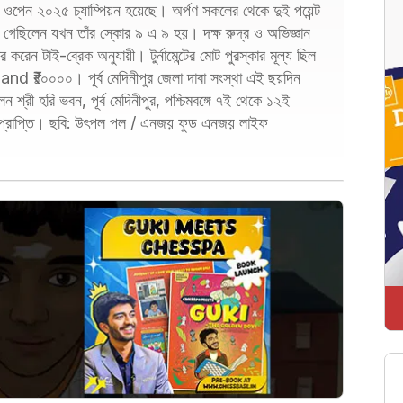
ং ওপেন ২০২৫ চ্যাম্পিয়ন হয়েছে। অর্পণ সকলের থেকে দুই পয়েন্ট
গেছিলেন যখন তাঁর স্কোর ৯ এ ৯ হয়। দক্ষ রুদ্র ও অভিজ্ঞান
 করেন টাই-ব্রেক অনুযায়ী। টুর্নামেন্টের মোট পুরস্কার মূল্য ছিল
nd ₹১০০০০। পূর্ব মেদিনীপুর জেলা দাবা সংস্থা এই ছয়দিন
েন শ্রী হরি ভবন, পূর্ব মেদিনীপুর, পশ্চিমবঙ্গে ৭ই থেকে ১২ই
বিজয়প্রাপ্তি। ছবি: উৎপল পল / এনজয় ফুড এনজয় লাইফ