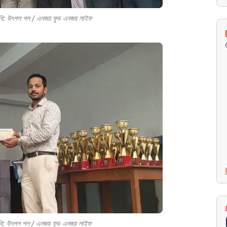
 ছবি: উৎপল পল / এনজয় ফুড এনজয় লাইফ
| ছবি: উৎপল পল / এনজয় ফুড এনজয় লাইফ